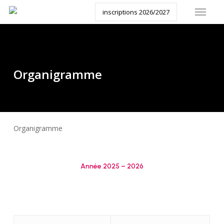
Menu
Skip
inscriptions 2026/2027
to
main
content
Organigramme
Organigramme
Année 2025 – 2026