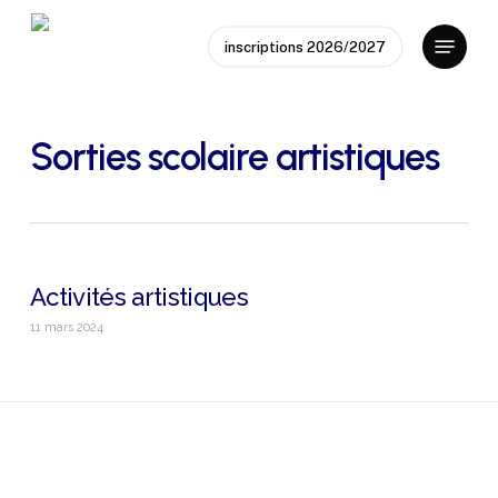
Skip
Menu
to
inscriptions 2026/2027
main
content
Sorties scolaire artistiques
Activités artistiques
11 mars 2024